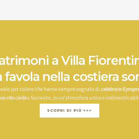
trimoni a Villa Fiorenti
 favola nella costiera so
ideale per coloro che hanno sempre sognato di
celebrare il prop
on rito civile
a Sorrento, in un’atmosfera unica e indimenticabil
SCOPRI DI PIÙ >>>