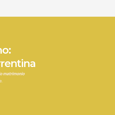
no:
rrentina
rio matrimonio
e.