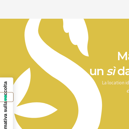
Ma
un
sì
da
La location 
Informativa sulla raccolta
c