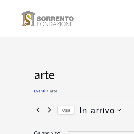
Vai
al
contenuto
Eventi
arte
Eventi
arte
In arrivo
Oggi
Seleziona
la
Giugno 2025