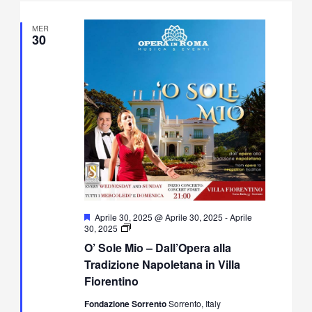
MER
30
Segnalati
Aprile 30, 2025 @ Aprile 30, 2025
-
Aprile
O’
30, 2025
Sole
O’ Sole Mio – Dall’Opera alla
Mio
–
Tradizione Napoletana in Villa
Dall’Opera
Fiorentino
alla
Tradizione
Fondazione Sorrento
Sorrento, Italy
Napoletana