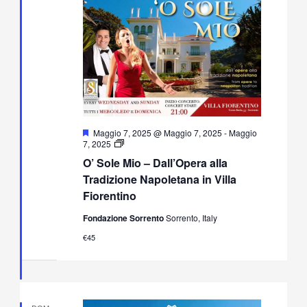
Segnalati
Maggio 7, 2025 @ Maggio 7, 2025
-
Maggio
O’
7, 2025
Sole
O’ Sole Mio – Dall’Opera alla
Mio
–
Tradizione Napoletana in Villa
Dall’Opera
Fiorentino
alla
Tradizione
Fondazione Sorrento
Sorrento, Italy
Napoletana
in
€45
Villa
Fiorentino