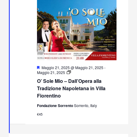
Segnalati
Maggio 21, 2025 @ Maggio 21, 2025
-
O’
Maggio 21, 2025
Sole
O’ Sole Mio – Dall’Opera alla
Mio
–
Tradizione Napoletana in Villa
Dall’Opera
Fiorentino
alla
Tradizione
Fondazione Sorrento
Sorrento, Italy
Napoletana
in
€45
Villa
Fiorentino