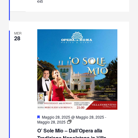
€45
Villa
Fiorentino
MER
28
Segnalati
Maggio 28, 2025 @ Maggio 28, 2025
-
O’
Maggio 28, 2025
Sole
O’ Sole Mio – Dall’Opera alla
Mio
–
Tradizione Napoletana in Villa