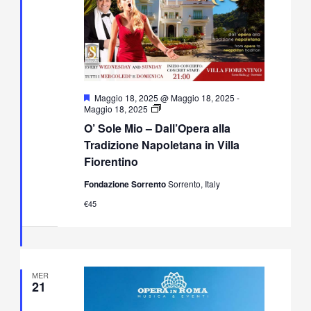
Segnalati
Maggio 18, 2025 @ Maggio 18, 2025
-
O’
Maggio 18, 2025
Sole
O’ Sole Mio – Dall’Opera alla
Mio
–
Tradizione Napoletana in Villa
Dall’Opera
Fiorentino
alla
Tradizione
Fondazione Sorrento
Sorrento, Italy
Napoletana
in
€45
Villa
Fiorentino
MER
21