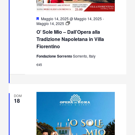
Segnalati
Maggio 14, 2025 @ Maggio 14, 2025
-
O’
Maggio 14, 2025
Sole
O’ Sole Mio – Dall’Opera alla
Mio
–
Tradizione Napoletana in Villa
Dall’Opera
Fiorentino
alla
Tradizione
Fondazione Sorrento
Sorrento, Italy
Napoletana
in
€45
Villa
Fiorentino
DOM
18