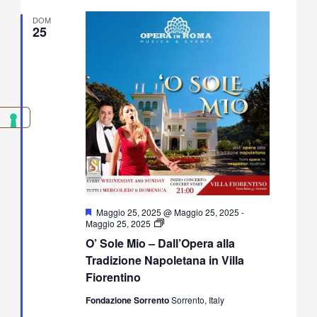
DOM
25
Segnalati
Maggio 25, 2025 @ Maggio 25, 2025
-
O’
Maggio 25, 2025
Sole
O’ Sole Mio – Dall’Opera alla
Mio
–
Tradizione Napoletana in Villa
Dall’Opera
Fiorentino
alla
Tradizione
Fondazione Sorrento
Sorrento, Italy
Napoletana
in