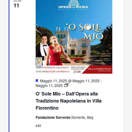
DOM
11
Segnalati
Maggio 11, 2025 @ Maggio 11, 2025
-
O’
Maggio 11, 2025
Sole
O’ Sole Mio – Dall’Opera alla
Mio
–
Tradizione Napoletana in Villa
Dall’Opera
Fiorentino
alla
Tradizione
Fondazione Sorrento
Sorrento, Italy
Napoletana
in
€45
Villa