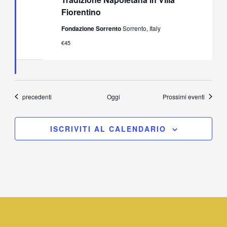
Dall’Opera
Fiorentino
alla
Tradizione
Fondazione Sorrento
Sorrento, Italy
Napoletana
in
€45
Villa
Fiorentino
Eventi
precedenti
Oggi
Prossimi eventi
ISCRIVITI AL CALENDARIO