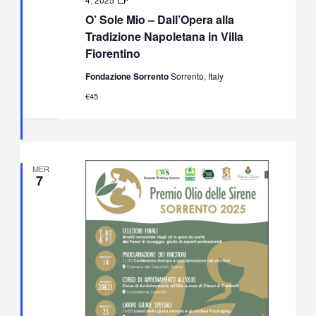
Sole
O’ Sole Mio – Dall’Opera alla
Mio
–
Tradizione Napoletana in Villa
Dall’Opera
Fiorentino
alla
Tradizione
Fondazione Sorrento
Sorrento, Italy
Napoletana
in
€45
Villa
Fiorentino
MER
7