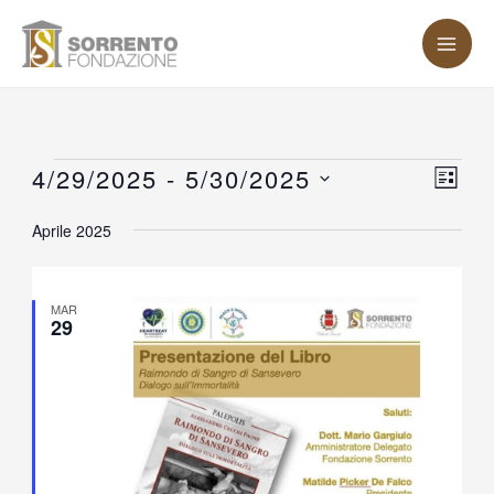
Vai
MA
al
ME
contenuto
Eventi
4/29/2025
 - 
5/30/2025
Vist
Eve
LISTA
Vis
Nav
Seleziona
Aprile 2025
Nav
la
data.
MAR
29