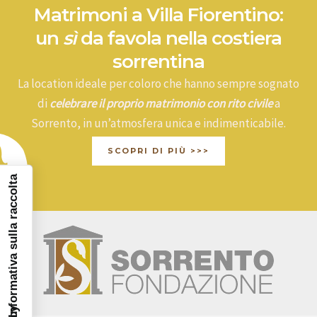
Matrimoni a Villa Fiorentino:
un
sì
da favola nella costiera
sorrentina
La location ideale per coloro che hanno sempre sognato
di
celebrare il proprio matrimonio con rito civile
a
Sorrento, in un’atmosfera unica e indimenticabile.
SCOPRI DI PIÙ >>>
Informativa sulla raccolta