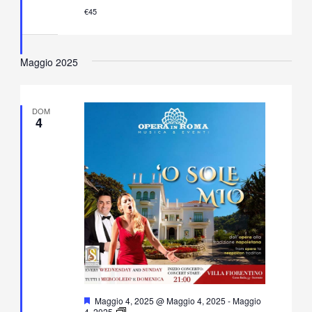
in
€45
Villa
Fiorentino
Maggio 2025
DOM
4
Segnalati
Maggio 4, 2025 @ Maggio 4, 2025
-
Maggio
O’
4, 2025