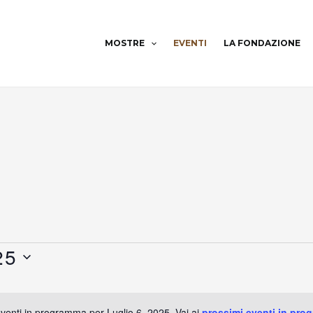
MOSTRE
EVENTI
LA FONDAZIONE
25
enti in programma per Luglio 6, 2025. Vai ai
prossimi eventi in pro