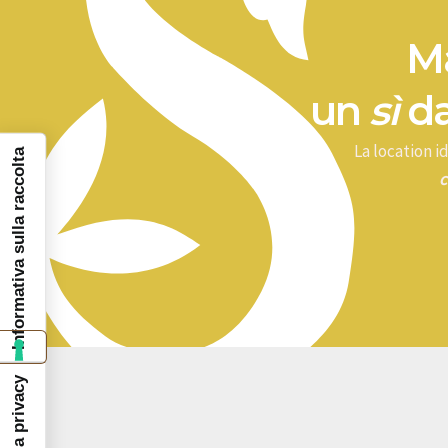
Ma
un
sì
da
La location 
Informativa sulla raccolta
c