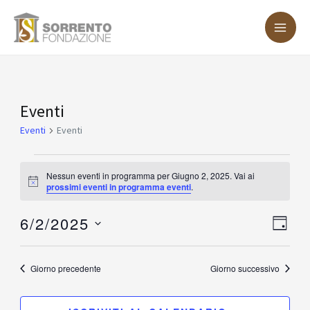
Vai
MA
al
ME
contenuto
Eventi
Eventi
for
Eventi
Eventi
Giugno
2,
Nessun eventi in programma per Giugno 2, 2025. Vai ai
Notice
prossimi eventi in programma eventi
.
2025
6/2/2025
Vist
Eve
GIOR
Vis
Nav
Seleziona
Nav
la
Giorno precedente
Giorno successivo
data.