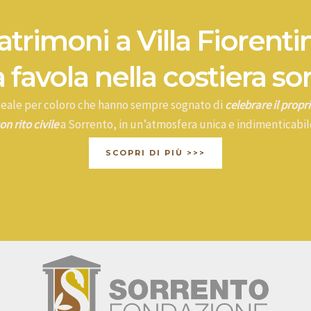
trimoni a Villa Fiorenti
 favola nella costiera so
ideale per coloro che hanno sempre sognato di
celebrare il prop
on rito civile
a Sorrento, in un’atmosfera unica e indimenticabil
SCOPRI DI PIÙ >>>