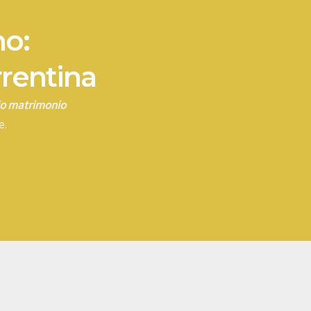
no:
rrentina
rio matrimonio
e.