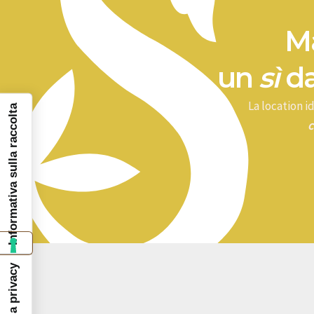
Ma
un
sì
da
La location 
Informativa sulla raccolta
c