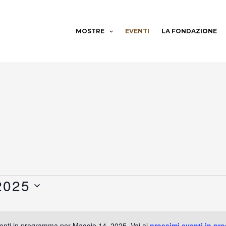
MOSTRE
EVENTI
LA FONDAZIONE
2025
nti in programma per Maggio 14, 2025. Vai ai
prossimi eventi in pr